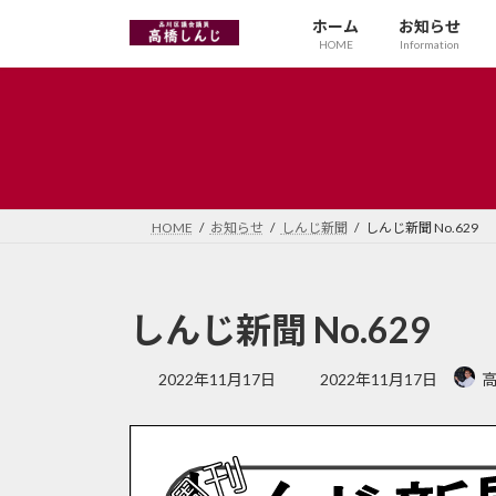
コ
ナ
ホーム
お知らせ
ン
ビ
HOME
Information
テ
ゲ
ン
ー
ツ
シ
へ
ョ
ス
ン
キ
に
ッ
移
HOME
お知らせ
しんじ新聞
しんじ新聞 No.629
プ
動
しんじ新聞 No.629
最
2022年11月17日
2022年11月17日
高
終
更
新
日
時