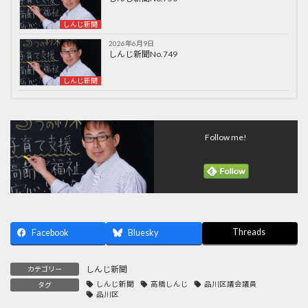
しんじ新聞
2026年6月9日
しんじ新聞No.749
しんじ新聞
Follow me!
Threads
Facebook
Bluesky
しんじ新聞
カテゴリー
しんじ新聞
高橋しんじ
品川区議会議員
タグ
品川区