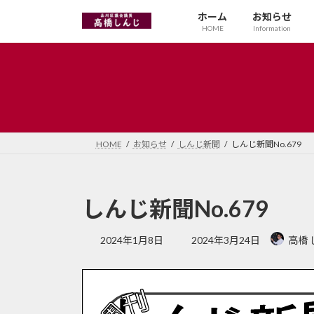
コ
ナ
ホーム
お知らせ
ン
ビ
HOME
Information
テ
ゲ
ン
ー
ツ
シ
へ
ョ
ス
ン
キ
に
ッ
移
HOME
お知らせ
しんじ新聞
しんじ新聞No.679
プ
動
しんじ新聞No.679
最
2024年1月8日
2024年3月24日
高橋 
終
更
新
日
時