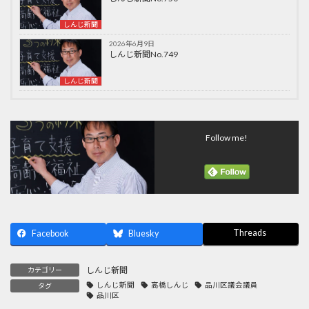
しんじ新聞
2026年6月9日
しんじ新聞No.749
しんじ新聞
Follow me!
Threads
Facebook
Bluesky
しんじ新聞
カテゴリー
しんじ新聞
高橋しんじ
品川区議会議員
タグ
品川区