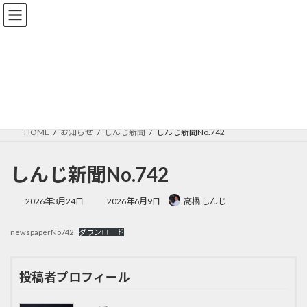
コ
ナ
ン
ビ
テ
ゲ
ン
ー
ツ
シ
へ
ョ
お知らせ
ス
ン
キ
に
ッ
移
プ
動
HOME
お知らせ
しんじ新聞
しんじ新聞No.742
しんじ新聞No.742
最
2026年3月24日
2026年6月9日
高橋 しんじ
終
更
newspaperNo742
ダウンロード
新
日
時
:
投稿者プロフィール