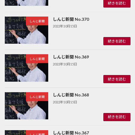
続きを読む
しんじ新聞 No.370
しんじ新聞
2022年10月15日
続きを読む
しんじ新聞 No.369
しんじ新聞
2022年10月15日
続きを読む
しんじ新聞 No.368
しんじ新聞
2022年10月15日
続きを読む
しんじ新聞 No.367
しんじ新聞