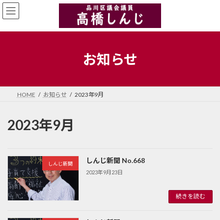
コ
ナ
ン
ビ
テ
ゲ
ン
ー
ツ
シ
へ
ョ
お知らせ
ス
ン
キ
に
ッ
移
プ
動
HOME
お知らせ
2023年9月
2023年9月
しんじ新聞 No.668
しんじ新聞
2023年9月23日
続きを読む