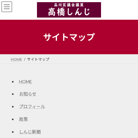
コ
ナ
ン
ビ
テ
ゲ
ン
ー
ツ
シ
へ
ョ
サイトマップ
ス
ン
キ
に
ッ
移
プ
動
HOME
サイトマップ
HOME
お知らせ
プロフィール
政策
しんじ新聞