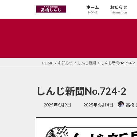
コ
ナ
ホーム
お知らせ
ン
ビ
HOME
Information
テ
ゲ
ン
ー
ツ
シ
へ
ョ
ス
ン
キ
に
ッ
移
HOME
お知らせ
しんじ新聞
しんじ新聞No.724-2
プ
動
しんじ新聞No.724-2
最
2025年6月9日
2025年6月14日
高橋 
終
更
新
日
時