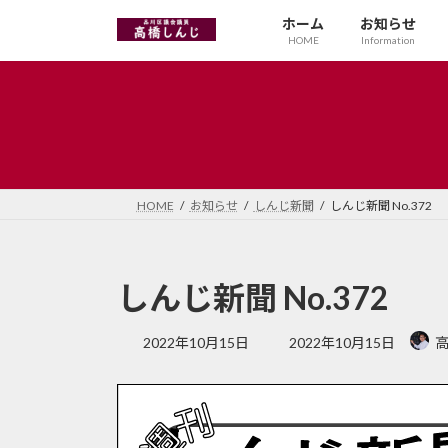
コ
ナ
ホーム
お知らせ
ン
ビ
HOME
Information
テ
ゲ
ン
ー
ツ
シ
へ
ョ
ス
ン
キ
に
ッ
移
HOME
お知らせ
しんじ新聞
しんじ新聞 No.372
プ
動
しんじ新聞 No.372
最
2022年10月15日
2022年10月15日
高
終
更
新
日
時